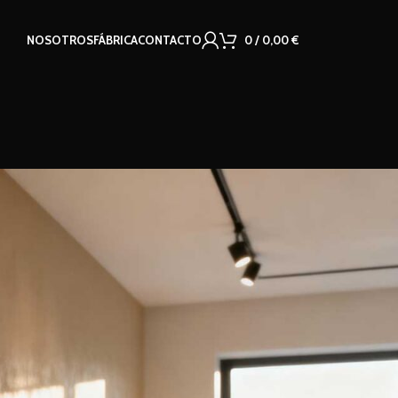
NOSOTROS
FÁBRICA
CONTACTO
0
/
0,00
€
history. Just fill in the
me. We will only ask you
aster and easier.