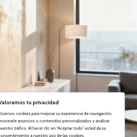
CONÓCENOS
al
Tienda online
e privacidad
Nosotros
Fábrica
es de venta
Contacto
Valoramos tu privacidad
Usamos cookies para mejorar su experiencia de navegación,
mostrarle anuncios o contenidos personalizados y analizar
nuestro tráfico. Al hacer clic en “Aceptar todo” usted da su
consentimiento a nuestro uso de las cookies.