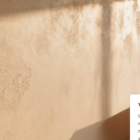
REGISTRARSE
assword?
LEGAL
Aviso Leg
Política d
Cookies
Condicion