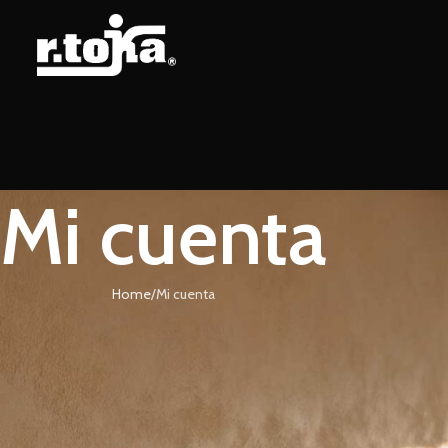
Mi cuenta
Home
Mi cuenta
Register
Registering for this site allows you to access your order status and 
fields below, and we'll get a new account set up for you in no ti
for information necessary to make the purchase process f