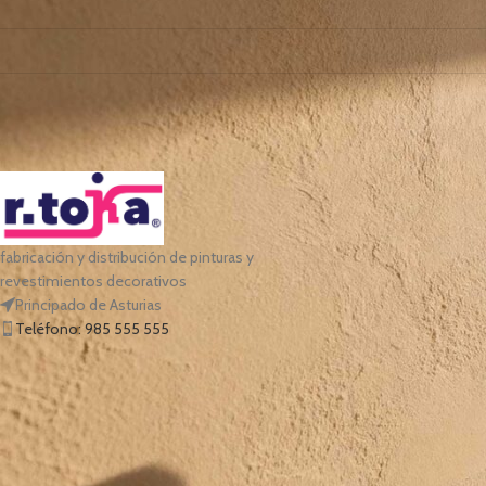
*
ord
n
member me
Lost your p
fabricación y distribución de pinturas y
revestimientos decorativos
Principado de Asturias
Teléfono: 985 555 555