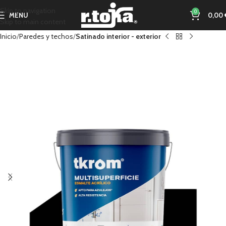
Skip to navigation
0
MENU
0,00
Skip to main content
Inicio
Paredes y techos
Satinado interior - exterior