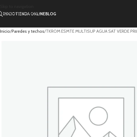
Skip to navigation
Skip to main content
INICIO
TIENDA ONLINE
BLOG
Inicio
Paredes y techos
TKROM ESMTE MULTISUP AGUA SAT VERDE PR