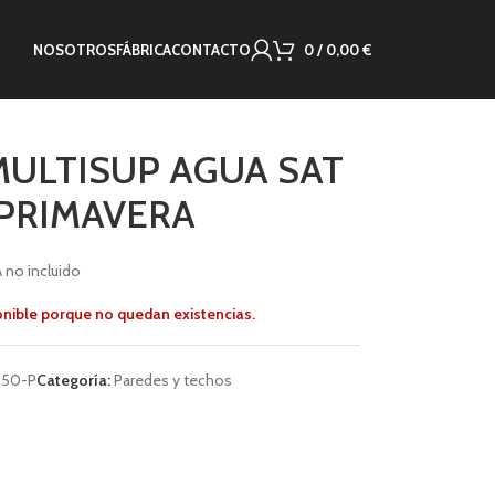
NOSOTROS
FÁBRICA
CONTACTO
0
/
0,00
€
ULTISUP AGUA SAT
PRIMAVERA
A no incluido
onible porque no quedan existencias.
50-P
Categoría:
Paredes y techos