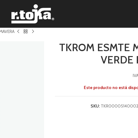
IMAVERA
TKROM ESMTE M
VERDE 
IV
Este producto no está disp
SKU:
TKR00005140002