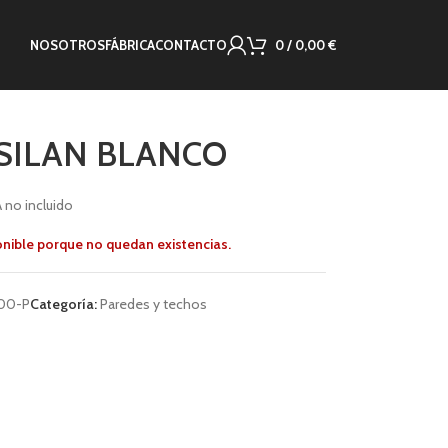
NOSOTROS
FÁBRICA
CONTACTO
0
/
0,00
€
SILAN BLANCO
A no incluido
onible porque no quedan existencias.
00-P
Categoría:
Paredes y techos