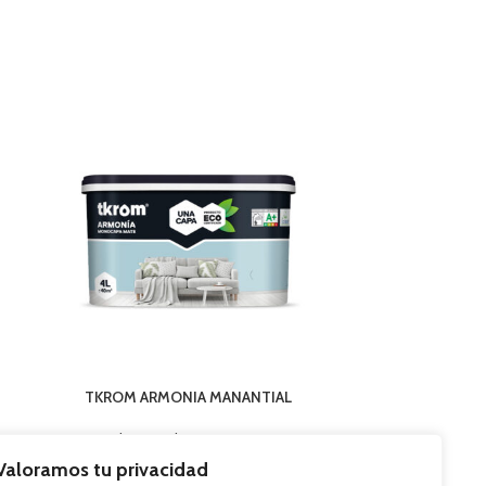
TKROM ARMONIA MANANTIAL
TKROM 
Paredes y techos
,
Mate interior
Paredes y
37,73
€
Valoramos tu privacidad