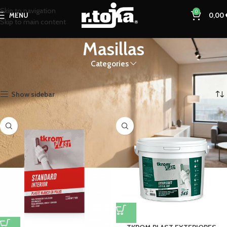
Skip to navigation
0
MENU
0,00
Skip to main content
Masillas
Categories
Inicio
Masillas
Mostrando los 2 resultados
Show sidebar