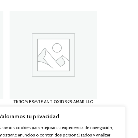
TKROM ESMTE ANTIOXID 929 AMARILLO
TKROM ESMTE A
Metal
,
Acabados
Me
Valoramos tu privacidad
Usamos cookies para mejorar su experiencia de navegación,
CONÓCENOS
mostrarle anuncios o contenidos personalizados y analizar