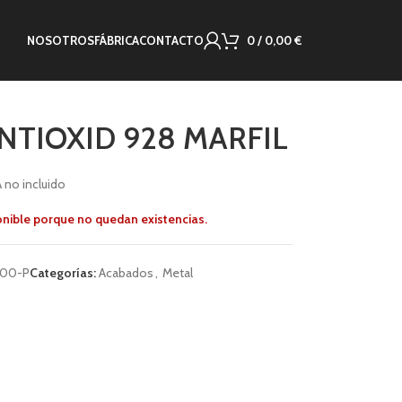
NOSOTROS
FÁBRICA
CONTACTO
0
/
0,00
€
TIOXID 928 MARFIL
A no incluido
onible porque no quedan existencias.
00-P
Categorías:
Acabados
,
Metal