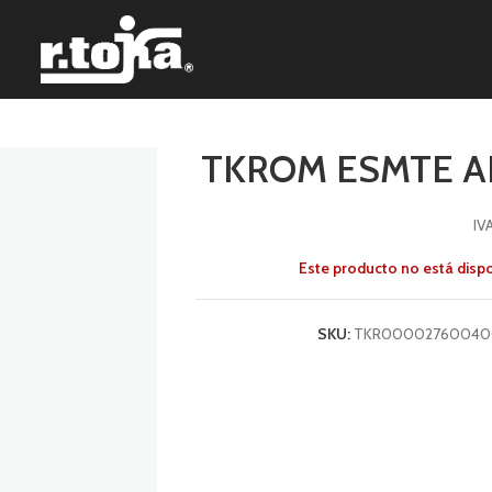
TKROM ESMTE AN
IV
Este producto no está disp
SKU:
TKR00002760040