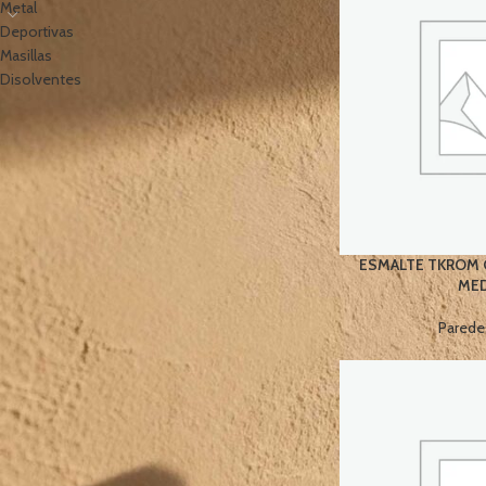
Metal
Deportivas
Masillas
Disolventes
ESMALTE TKROM 
MED
Parede