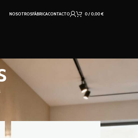
NOSOTROS
FÁBRICA
CONTACTO
0
/
0,00
€
s
S
18
24