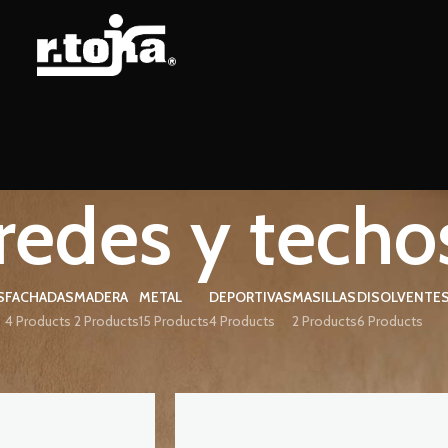
redes y techo
S
FACHADAS
MADERA
METAL
DEPORTIVAS
MASILLAS
DISOLVENTE
4 Products
2 Products
15 Products
4 Products
2 Products
6 Products
os
Página 3
Show
9
12