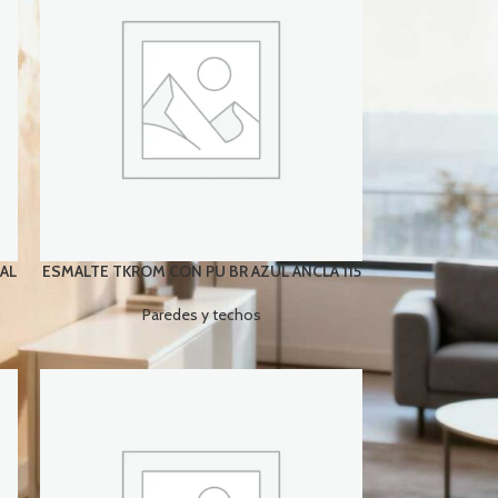
AL
ESMALTE TKROM CON PU BR AZUL ANCLA 115
Paredes y techos