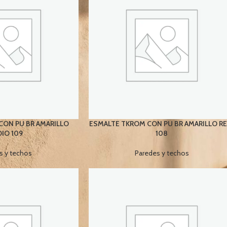
CON PU BR AMARILLO
ESMALTE TKROM CON PU BR AMARILLO RE
IO 109
108
s y techos
Paredes y techos