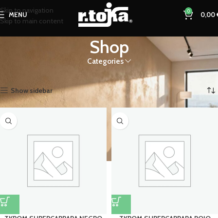
Skip to navigation
0
MENU
0,00
Skip to main content
Shop
Categories
Inicio
Shop
Página 16
Mostrando 181–192 de 198 resultados
Show sidebar