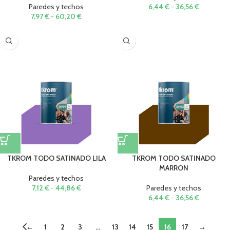
Paredes y techos
6,44
€
-
36,56
€
7,97
€
-
60,20
€
TKROM TODO SATINADO LILA
TKROM TODO SATINADO
MARRON
Paredes y techos
7,12
€
-
44,86
€
Paredes y techos
6,44
€
-
36,56
€
←
1
2
3
…
13
14
15
16
17
→